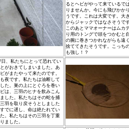
るとヘビがやって来ているで
りませんか。今にも飛びかか
うです。これは大変です。大
からジャックではなさそうで
このあとママオーナーはムカ
り用のトングで頭をつかむと
の腕に巻きつかれながらも遠
捨ててきたそうです。こっち
も強し！？
7日、私たちにとって恐れてい
とがおきてしまいました。あ
ビがまたやって来たのです。
も夜です。私たちは油断して
した。巣の上にとぐろを巻い
ビは、三羽のヒナを飲みこん
ました。私たちはその蛇を捕
三羽を取り戻そうとしました
すでに遅し、命は絶たれてい
た。私たちはその三羽を丁重
りました。