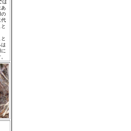
では
はあ
羽の
に代
こと
こと
らは
羽に
す。