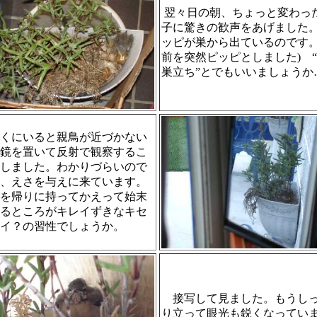
翌々日の朝、ちょっと変わっ
子に驚きの歓声をあげました
ッピが巣から出ているのです。
前を突然ピッピとしました) 
巣立ち”とでもいいましょうか
くにいると親鳥が近づかない
鏡を置いて反射で観察するこ
しました。わかりづらいので
、えさを与えに来ています。
を帰りに持ってかえって始末
るところがキレイずきなキセ
イ？の習性でしょうか。
接写して見ました。もうし
り立って眼光も鋭くなってい