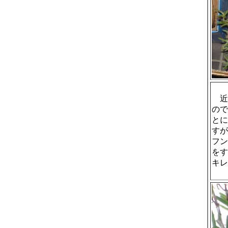
近
ので
とに
すが
フン
をす
キレ