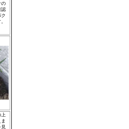
ナの
確認
パク
す。
の上
えま
を見