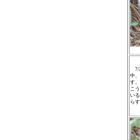
7/
中、
す。
こう
いる
らす