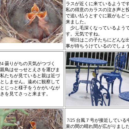
ラスが近くに来ているようで
私の得意のカラスの泣き声と
で追い払うとすぐに親がもど
来ました。
少し毛深くなっているよう
す。元気ですね。
明日はこの子たちにどんな
事が待ちうけているのでしょ
24 曇りがちの天気がつづく
親鳥はせっせとえさを運びま
私たちが見ていると親は近づ
としません。遠めに観察して
とじっと様子をうかがいなが
きを見てさっと来ます。
7/25 台風７号が接近している
束の間の晴れ間が広がりまし