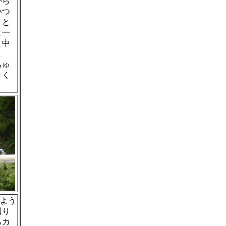
がら
いつ
くと
と一
と中
ま
ちゅ
きく
のよう
回り
らカ