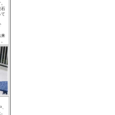
す。
投石
って
で
出来
う。
中、
た。