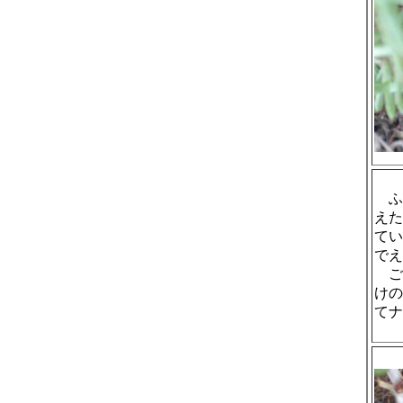
ふ
えた
てい
でえ
ご
けの
てナ