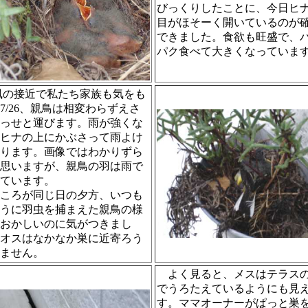
びっくりしたことに、今日ヒ
目がほそーく開いているのが
できました。食欲も旺盛で、
パク食べて大きくなっていま
風の接近で私たち家族も気をも
7/26、親鳥は相変わらずえさ
っせと運びます。雨が強くな
ヒナの上にかぶさって雨よけ
ります。画像ではわかりずら
思いますが、親鳥の羽は雨で
ています。
ころが同じ日の夕方、いつも
うに羽虫を捕まえた親鳥の様
おかしいのに気がつきまし
オスはなかなか巣に近寄ろう
ません。
よく見ると、メスはテラス
でうろたえているようにも見
す。ママオーナーがぱっと巣