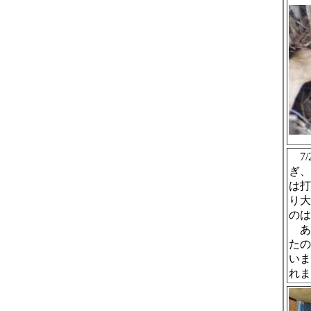
7/
ぎ、
は打
り大
のは
あ
たの
いま
れま