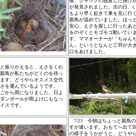
後、ジャックの脱皮した抜け
が発見されました。次の日、
もより早く起きて巣を見に行
親鳥が温めていました。ほっ
安心。えさを探しに行ったあ
をのぞくとモゴモゴ動いてい
す。ママオーナーが「ちゅん
ん」というとなんと三羽が大
口をあけました。
と振りかえると、えさをくわ
親鳥が私たちがどくのを待っ
ます。どうやらオスメス交代
さを運んでいるようです。
ごから雨になりました。日よ
ダンボールが雨よけにもなっ
イスです。
7/23 今朝はちょっと親鳥
すが違います。おもてへ出て
の様子をうかがうと、どうや