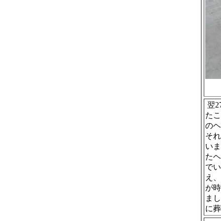
翌2
たこ
のヘ
それ
いま
たヘ
でい
え、
が時
まし
に葬