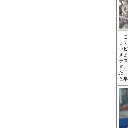
こ
しく
ッピ
きま
ラス
す。
た。
と早