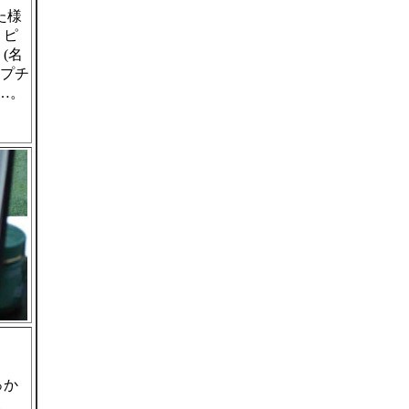
た様
。ピ
(名
“プチ
…。
っか
ま