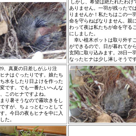
しかし、希望は絶たれたわけ
ありません。一羽が残ったで
りませんか！私たちはこの一
命を守らねばなりません。親
わって夜は私たちが命を守る
にしました。
幸い植木ポットは取り外す
ができるので、日が暮れてか
玄関に取り込みます。28日一
なったヒナは少し淋しそうで
29、真夏の日差しがふり注
ヒナはぐったりです。娘たち
ち水をしたり日よけを作った
変です。でも一番たいへんな
、このヒナですよね。
まり暑そうなので霧吹きをし
ですが、ちょっとむっとして
す。今日の夜もヒナを中に入
した。