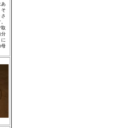
はあ
りそ
きさ
す。
デ取
自分
くに
の母