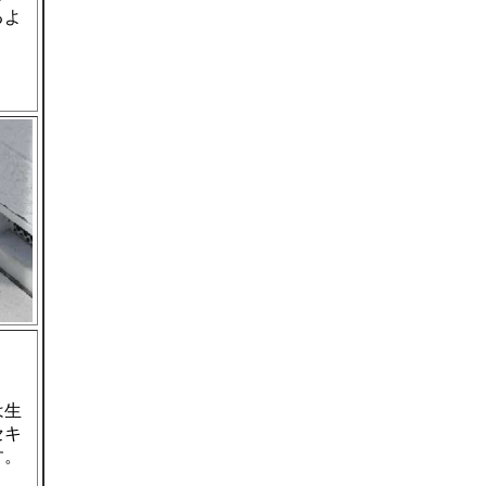
るよ
は生
セキ
す。