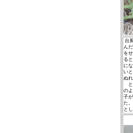
台
んだ
をせ
ると
にな
いと
ぬれ
と
のよ
子が
た。
とし