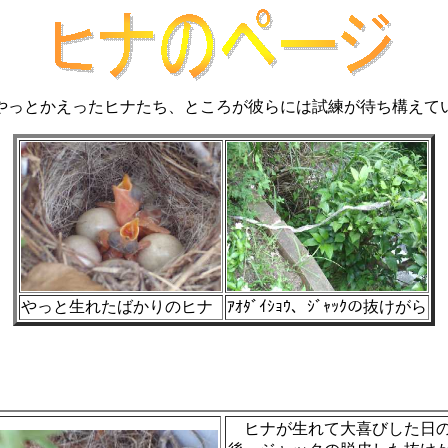
てやっとかえったヒナたち、ところが彼らには試練が待ち構えて
やっと生れたばかりのヒナ
ｱｵﾀﾞｲｼｮｳ、ｼﾞｬｯｸの抜けがら
ヒナが生れて大喜びした日