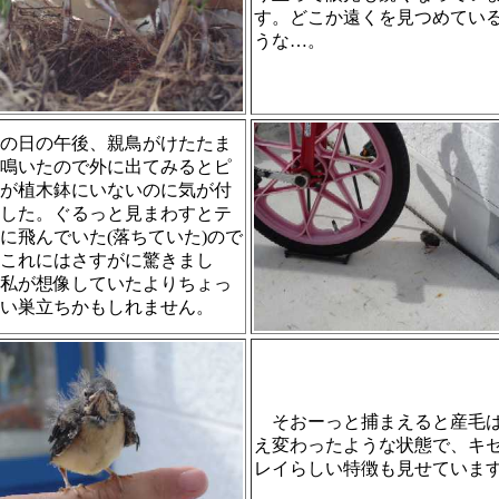
す。どこか遠くを見つめてい
うな…。
の日の午後、親鳥がけたたま
鳴いたので外に出てみるとピ
が植木鉢にいないのに気が付
した。ぐるっと見まわすとテ
に飛んでいた(落ちていた)ので
これにはさすがに驚きまし
私が想像していたよりちょっ
い巣立ちかもしれません。
そおーっと捕まえると産毛
え変わったような状態で、キ
レイらしい特徴も見せていま