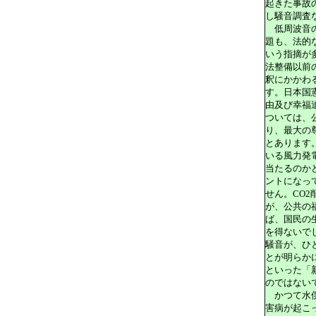
起きた事故
し騒音調査
低周波音の
題も、法的
いう指摘が
法整備以前
釈にかかわ
す。日本国
由及び幸福
ついては、
り、最大の尊
とあります
いる風力発
当たるのか
ントになっ
せん。CO
が、公共の
ば、国民の
を得ないで
騒音が、ひ
とが明らか
といった「
のではない
かつて水俣
害病が起こ