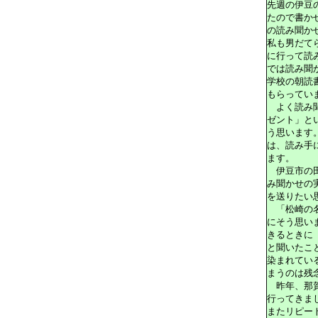
先週の伊豆
たので書か
の読み聞か
私も男だて
に行って読
では読み聞
学校の朝読
もらってい
よく読み聞
ゼント」と
う思います
は、読み手
ます。
伊豆市の田
み聞かせの
を送りたい
「松崎の名
にそう思い
きるときに
と聞いたこ
染まれてい
まうのは残
昨年、那賀
行ってきま
またリピー