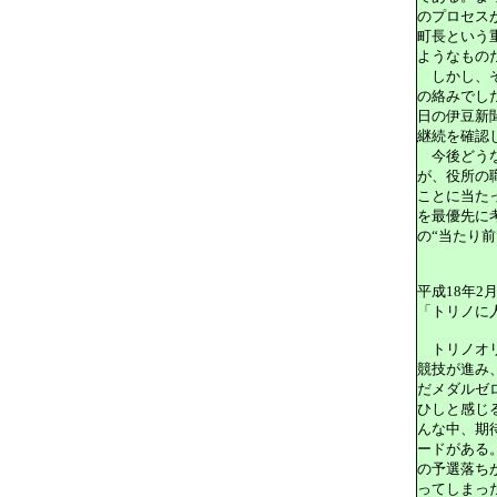
のプロセス
町長という
ようなもの
しかし、そ
の絡みでし
日の伊豆新
継続を確認
今後どうな
が、役所の
ことに当た
を最優先に
の“当たり前
平成18年2
「トリノに
トリノオリ
競技が進み
だメダルゼ
ひしと感じ
んな中、期
ードがある
の予選落ち
ってしまっ