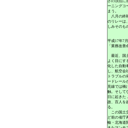
さの頂点に
ーニングコ
まう。
八月の終戦
のリレーは
しみそのも
平成17年7
「業務改善
最近、国土
よく目にす
化した自動
し、航空会
トラブルの
ードレール
見線では橋
触。そして
日に起きた
故、百人を
る。
この国土交
ど前の省庁
輸・北海道
きたマンモ