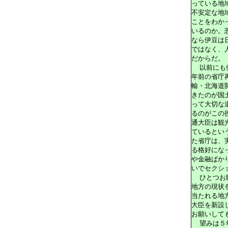
っている地
不安定な地
ことをわか
いるのか。
なら伊豆は
ではなく、
だからだ。
以前にも
年前の省庁
輸・北海道
きたのが国
って大切な
るのがこの
通大臣は観
ているとい
た省庁は、
る格好にな
や金融ばか
いでセクシ
ひとつお
地方の現状
当たれる地
大臣を新設
お願いして
望みは５