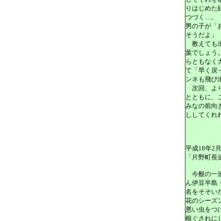
りはじめた
つづく…。
男の子が「
そうだよ」
教えても出
葉でしょう
らともなく
て「早く戻
ンネも飛び
次回、より
とともに、
みなの前向
ししてくれ
平成18年2
「片野町長
今般の一
ん伊豆半島
名をそそい
花のシーズ
悪い虫をつ
根ぐされに