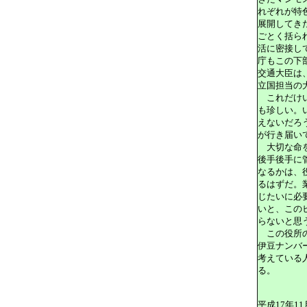
れぞれが特
展開してき
ごとく括ら
活に密接し
庁もこの下
交通大臣は
立国担当の
これだけい
も珍しい。
えないだろ
が行き届い
大切な命を
後手後手に
なるかは、
るはずだ。
じたいに必
いと、この
らないと思
この役所の
伊豆ナンバ
考えている
る。
平成17年