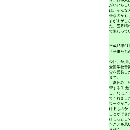
がいいらし
は、そんな
張なのかも
すがすがし
た。五月晴
で賑わって
平成15年9月
「子供たち
今回、熱川
全国学校音
賞を受賞し
ます。
夏休み、誰
習する生徒
し、なによ
てくれまし
ワークがこ
けるものか
ことができ
ひょっとし
たことを思
ません。