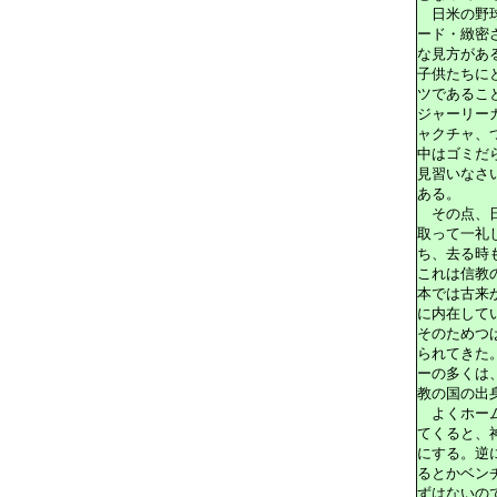
日米の野球
ード・緻密
な見方があ
子供たちに
ツであるこ
ジャーリー
ャクチャ、
中はゴミだ
見習いなさ
ある。
その点、日
取って一礼
ち、去る時
これは信教
本では古来
に内在して
そのためつ
られてきた
ーの多くは
教の国の出
よくホーム
てくると、
にする。逆
るとかベン
ずはないの