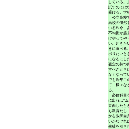
している。
試すのでは
受ける。学
公立高校で
高校の優劣
いる昨今、
不均衡が起
けやってや
い。起きた
きに食べる
ボりたいと
になるにし
観念の持つ
すべきとき
なくなって
でも近年こ
て、様々な
る。
必修科目を
に出れば“
直面したと
も教育だし
かを教師自
いかなけれ
生徒を引き