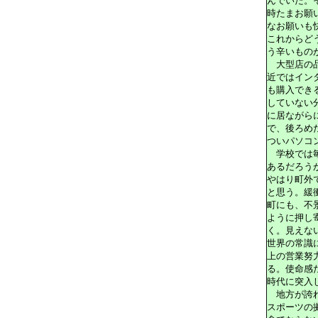
んでいた。
時たまお願
なお願いも
これからど
う辛いもの
大型店の品
近ではイン
も購入でき
していない
に居ながら
で、後ろめ
ついパソコ
学校では毎
あるだろう
やはり町外
と思う。緩
町にも、不
ように押し
く。見えな
世界の常識
上の営業努
る。使命感
時代に突入
地方が誇れ
スポーツの