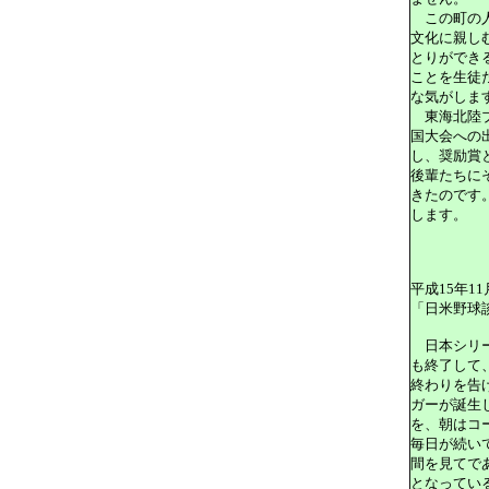
この町の人
文化に親し
とりができ
ことを生徒
な気がしま
東海北陸ブ
国大会への
し、奨励賞
後輩たちに
きたのです
します。
平成15年11
「日米野球
日本シリー
も終了して
終わりを告
ガーが誕生
を、朝はコ
毎日が続い
間を見てで
となってい