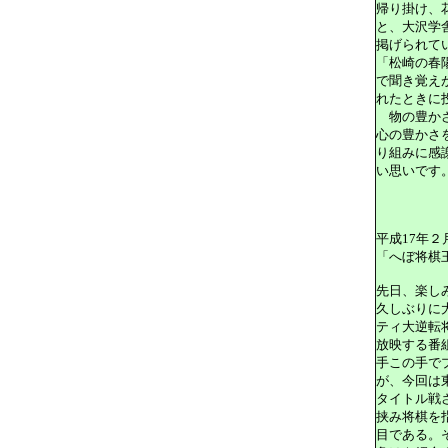
帰り掛け、
と、大沢学
掲げられて
「松崎の春
で聞き覚え
れたときに
物の豊かさ
心の豊かさ
り組みに感
い思いです
平成17年２
「へぼ将棋
先日、楽し
久しぶりに大
ティ大逆転
放映する番
手この手で
が、今回は
タイトル戦
挟み将棋を
目である。