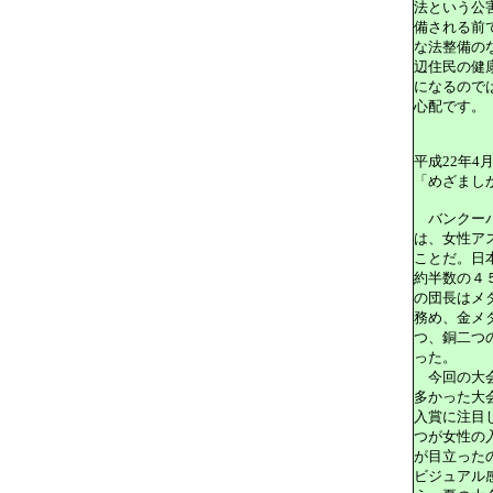
法という公
備される前
な法整備の
辺住民の健
になるので
心配です。
平成22年4
「めざまし
バンクーバ
は、女性ア
ことだ。日
約半数の４
の団長はメ
務め、金メ
つ、銅二つ
った。
今回の大会
多かった大
入賞に注目
つが女性の
が目立った
ビジュアル