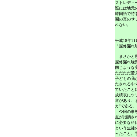
ストレディ
際には地元
韓国語で詩
閣の真のサ
れない。
平成18年11
「履修漏れ
まさかと思
履修漏れ騒
同じような
ただただ驚
子どもの我
たされる中
ていたこと
成績表にウ
道があり、
カ”である。
今回の事態
点が指摘さ
に必要な科
という生徒
ったこと。