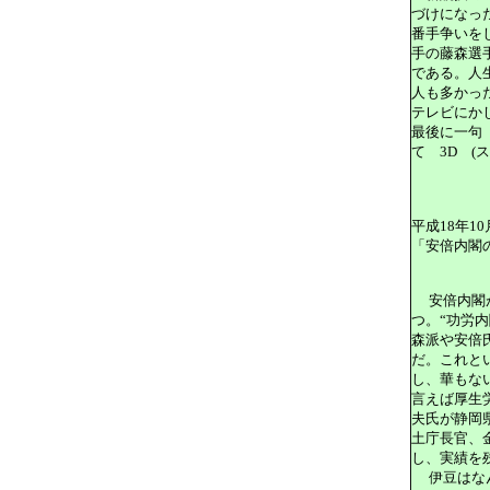
づけになっ
番手争いを
手の藤森選
である。人
人も多かっ
テレビにか
最後に一句
て 3D (
平成18年10
「
安倍内閣
安倍内閣
つ。“功労
森派や安倍
だ。これと
し、華もな
言えば厚生
夫氏が静岡
土庁長官、
し、実績を
伊豆はな