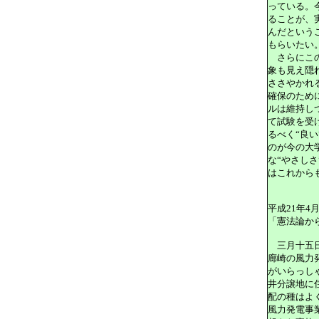
っている。
ることが、
んだという
もらいたい
さらにこの
象も見え隠
ささやかれ
確保のため
ルは維持し
て試験を受
るべく“良
のが今の大
な“やさし
はこれから
平成21年4
「憲法論か
三月十五日
廊崎の風力
がいらっし
井分譲地に
配の種はよ
風力発電事