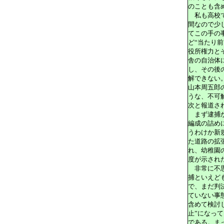
のことも含
私も高校で
間なので少
てこの手の
ど“当たり
役所権力と
舎の自治体
し、その後
解できない
山本周五郎
うな、不可
次と報道さ
まず逮捕か
編成の詰め
うわけか新
た道路の拡
れ、幼稚園
度が示され
非常に不思
捕といえど
で、まだ判
ていない事
含めて検討
止”になっ
である。ま