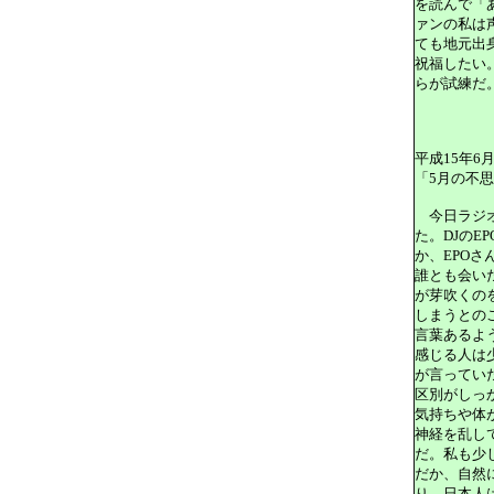
を読んで「
ァンの私は
ても地元出
祝福したい
らが試練だ
平成15年6
「5月の不
今日ラジオ
た。DJのE
か、EPOさ
誰とも会い
が芽吹くの
しまうとの
言葉あるよ
感じる人は
が言ってい
区別がしっ
気持ちや体
神経を乱し
だ。私も少
だか、自然
り、日本人