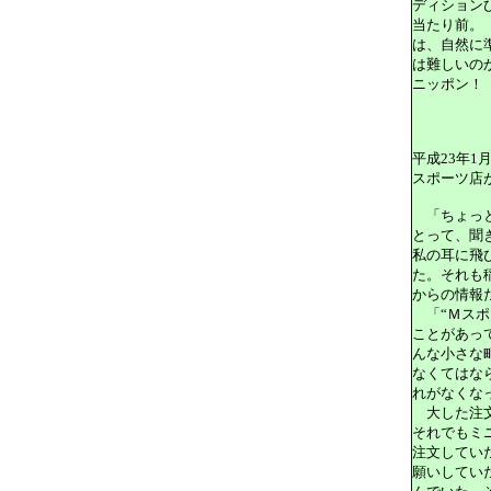
ディション
当たり前。
は、自然に
は難しいの
ニッポン！
平成23年1月
スポーツ店
「ちょっと
とって、聞
私の耳に飛
た。それも
からの情報
「“Ｍスポ
ことがあっ
んな小さな
なくてはな
れがなくな
大した注文
それでもミ
注文してい
願いしてい