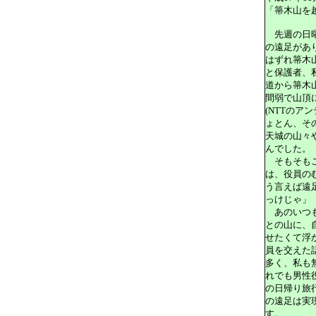
「箒木山を
先週の日
の遠足があ
はずれ箒木
と保護者、
道から箒木
間弱で山頂
(NTT
のアン
ょとん、そ
天城の山々
んでした。
そもそもこ
は、役員の
う言えば遠
っけじゃ」
あのいつも
との山に、
せたくて浮
員を交えた
多く、私も
れでも男性
の日帰り旅
の遠足は実
す。