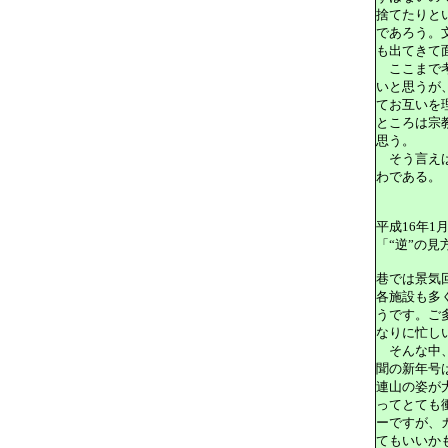
捨てたりと
であろう。
も出てきて
ここまで考
いと思うが
てお互いを
ところは宗
思う。
そう言えば
わである。
平成16年1月
「“逆”の見
巷では景気
各施設も多
うです。ご
なりに忙し
そんな中、
聞の新年号
連山の姿が
ってとても
ーですが、
てもいいか