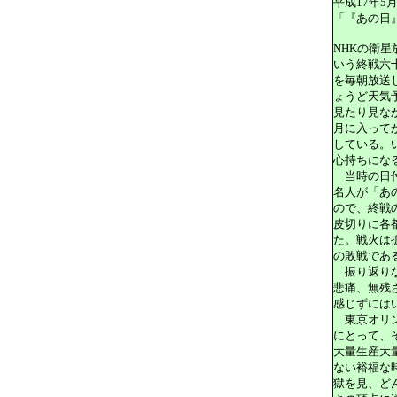
平成17年5月
「『あの日
NHKの衛
いう終戦六
を毎朝放送
ょうど天気
見たり見な
月に入って
している。
心持ちにな
当時の日付
名人が「あ
ので、終戦
皮切りに各
た。戦火は
の敗戦であ
振り返りな
悲痛、無残
感じずには
東京オリン
にとって、
大量生産大
ない裕福な
獄を見、ど