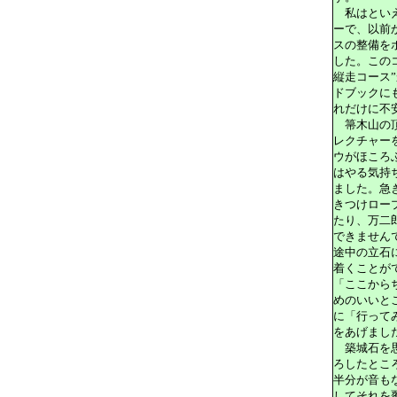
私はといえ
ーで、以前
スの整備を
した。この
縦走コース
ドブックに
れだけに不
箒木山の頂
レクチャー
ウがほころ
はやる気持
ました。急
きつけロー
たり、万二
できません
途中の立石
着くことが
「ここから
めのいいと
に「行って
をあげまし
築城石を思
ろしたとこ
半分が音も
してそれを