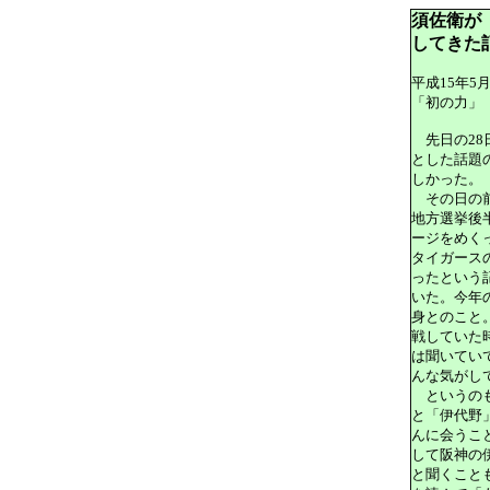
須佐衛が
してきた
平成15年5月
「初の力」
先日の28
とした話題
しかった。
その日の前
地方選挙後
ージをめく
タイガース
ったという
いた。今年
身とのこと
戦していた
は聞いてい
んな気がし
というのも
と「伊代野
んに会うこ
して阪神の
と聞くこと