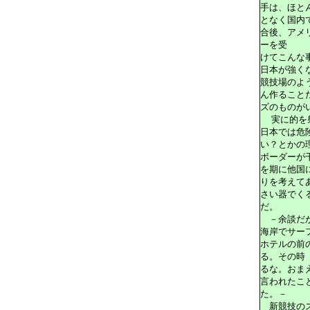
手は、ほと
となく国内
合後、アメ
ーを受
けてこんな
日本が強く
競技場のよ
ん作ること
ズのものが
実に的を射
日本では危
い？とかの
ボーダーが
を期に他国
りを考えて
さい器でく
だ。
－余談だが
海岸でサー
ホテルの前
る。その時
るな。おま
言われたこ
た。－
新競技のス