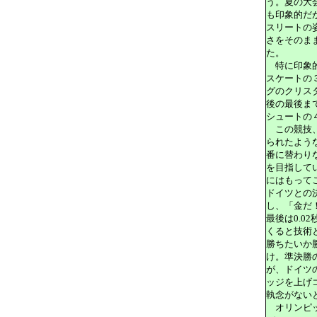
う。夏の大
も印象的だ
スリートの
さをそのま
た。
特に印象的
スケートの
グのクリス
後の最後ま
シュートの
この競技、
られたよう
番に替わり
を目指して
にはもって
ドイツとの
し、「金だ
最後は0.0
くると技術
勝ちたいか
け。準決勝
が、ドイツ
ッジを上げ
執念がない
オリンピッ