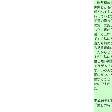
昨年初めて
仲間ととも
然とハイキ
行っていま
初雪の降っ
の河口にあ
した。東か
岳・万三郎
です。私に
当たり前の
ら見る連山
だからどう
すが、私に
侵し難い神
ょうがあり
す。いろん
場に立つこ
動すること
いのですが
た。
平成16年4月
「癒しの時