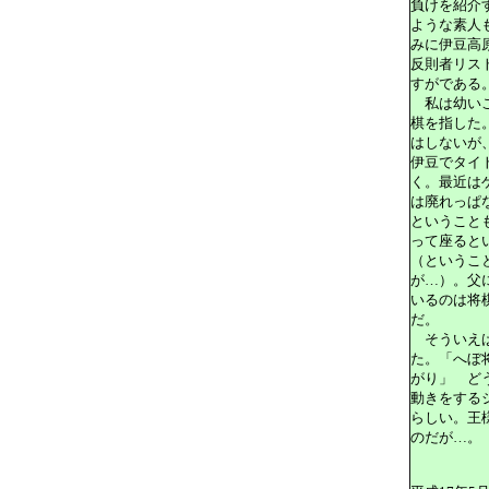
負けを紹介
ような素人
みに伊豆高
反則者リス
すがである
私は幼いこ
棋を指した
はしないが
伊豆でタイ
く。最近は
は廃れっぱ
ということ
って座ると
（というこ
が…）。父
いるのは将
だ。
そういえば
た。「へぼ
がり」 ど
動きをする
らしい。王
のだが…。