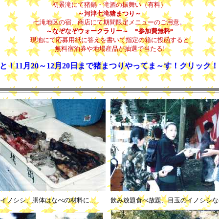
初景滝にて猪鍋・滝酒の振舞い（有料）
～河津七滝猪まつり～
七滝地区の宿、商店にて期間限定メニューのご用意。
～なぞなぞウォークラリー～ *参加費無料*
現地にて応募用紙に答えを書いて指定の箱に投函すると
無料宿泊券や地場産品が抽選で当たる!
んと！11月20～12月20日まで猪まつりやってま～す！
のイノシシ、胴体はなべの材料に…
飲み放題食べ放題、目玉のイノシシな