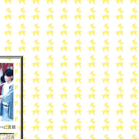
クリック！
べに舌鼓