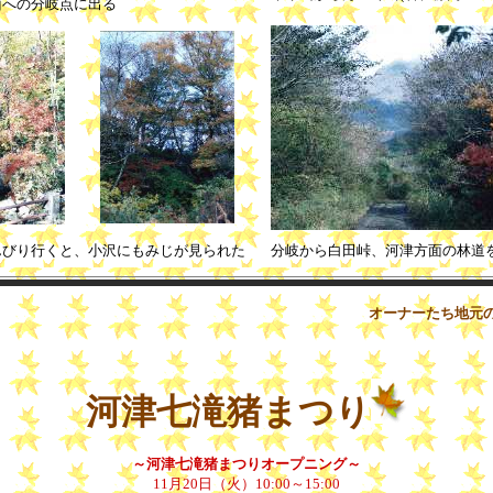
面への分岐点に出る
んびり行くと、小沢にもみじが見られた
分岐から白田峠、河津方面の林道
オーナーたち地元の有志
河津七滝猪まつり
～河津七滝猪まつりオープニング～
11月20日（火）10:00～15:00