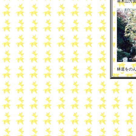
箒木山方
林道をの