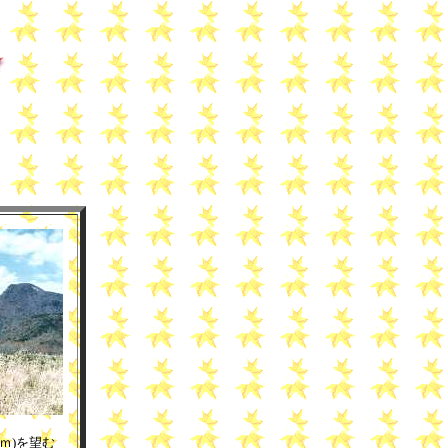
。
ｍ)を望む