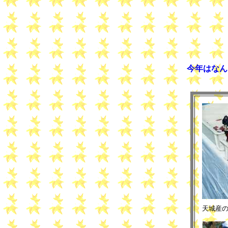
今年はな
天城産