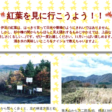
紅葉を見に行こうよう！！
伊豆の紅葉は、はっきり言って日光や磐梯のようにきれいではありません。
しかし、杉や檜の間からちらほらと見え隠れするもみじやかえでは、上品な
美しさ(くるしい…)です。ぜひ一度お越しください。11月いっぱい楽しめます
涌き水の美味しいところをナイショで教えちゃいますよ。
スから暫らく歩くと、左の林道方面と右、
箒木山から万二郎岳(右、標高1300