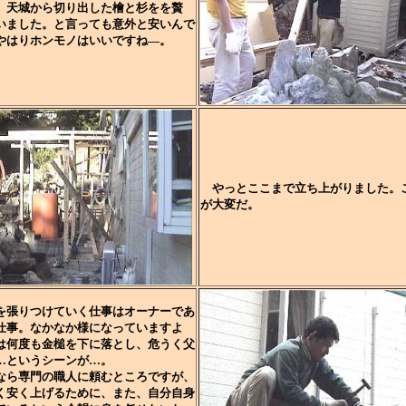
、天城から切り出した檜と杉をを贅
いました。と言っても意外と安いんで
やはりホンモノはいいですね―。
やっとここまで立ち上がりました。
が大変だ。
張りつけていく仕事はオーナーであ
仕事。なかなか様になっていますよ
は何度も金槌を下に落とし、危うく父
…というシーンが…。
ら専門の職人に頼むところですが、
く安く上げるために、また、自分自身