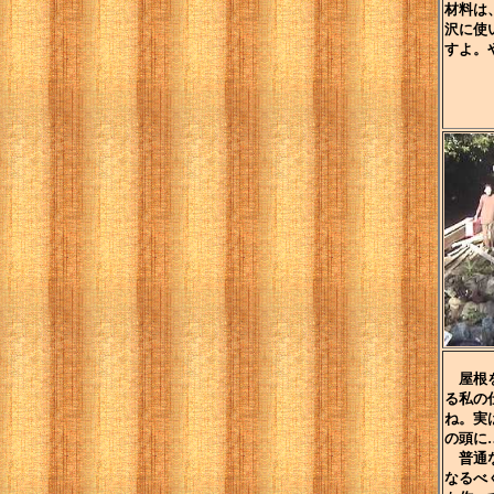
材料は
沢に使
すよ。
屋根を
る私の
ね。実
の頭に
普通な
なるべ