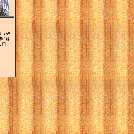
ようや
末には
り口
。