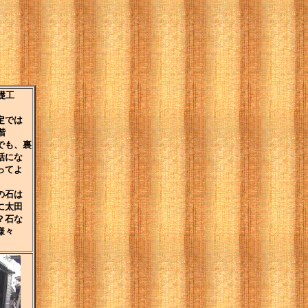
。
礎工
、
定では
階
でも、裏
話にな
ってよ
の石は
に太田
？石な
様々