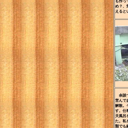
も作っ
め？、
えると
余談つ
営んで
解散。
す。仕
天風呂
た。私
類でも