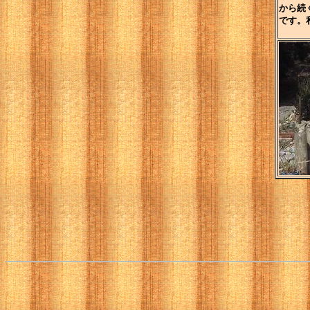
から続
です。