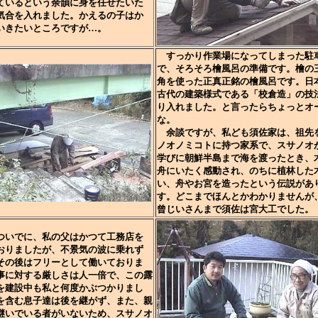
ているという余韻に身を任せたいた
気合を入れました。かえるの子はか
いきたいところですが…。
すっかり作業場になってしまった駐
で、そろそろ檜風呂の準備です。檜の
角を使った正真正銘の檜風呂です。日
古代の建築様式である「校倉造」の技
り入れました。と言ったらちょっとオ
な。
余談ですが、私ども須佐家は、祖先
ノオノミコトに持つ家系で、スサノオ
学びに朝鮮半島まで海を渡ったとき、
舟にいたく感動され、のちに植林した
い、舟やお宮を造ったという伝説があ
す。どこまでほんとかわかりませんが
曾じいさんまで須佐は宮大工でした。
いでに、私の父はかつて工務店を
おりましたが、不景気の波に乗れず
その後はフリーとして働いておりま
事に対する厳しさは人一倍で、この露
を建設中も私と何度かぶつかりまし
を含む息子達は後を継がず、また、親
継いでいる者がいないため、スサノオ