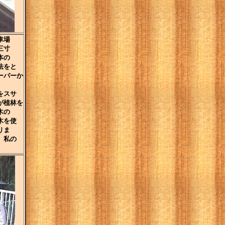
車場
三寸
本の
法をと
ーバーか
をスサ
が植林を
木の
木を使
りま
、私の