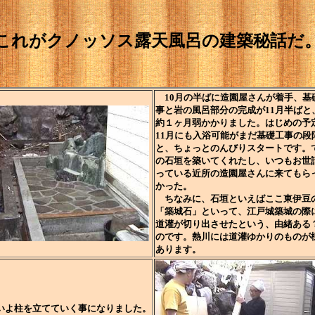
これがクノッソス露天風呂の建築秘話だ
10月の半ばに造園屋さんが着手、基
事と岩の風呂部分の完成が11月半ばと
約１ヶ月弱かかりました。はじめの予
11月にも入浴可能がまだ基礎工事の段
と、ちょっとのんびりスタートです。
の石垣を築いてくれたし、いつもお世
っている近所の造園屋さんに来てもら
かった。
ちなみに、石垣といえばここ東伊豆
「築城石」といって、江戸城築城の際
道灌が切り出させたという、由緒ある
のです。熱川には道灌ゆかりのものが
あります。
よ柱を立てていく事になりました。