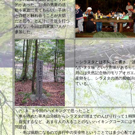
的があった。日頃の男衆の活
動を家族に見てもらい、子供
が自然と触れ合うことが大切
だと思う。とん汁に舌鼓を打つ
みんな。今回は四家族17人が
参加した。
←シラヌタとは不知沼と書き、“
ないヌタ場”という意味があるら
月には天然記念物のモリアオガエ
産卵をし、シラヌタの池の風物詩
ている。
＼(*⌒0⌒)b今回のハイキングで思ったこと
車を停めた箒木山分岐からシラヌタの池までのんびり行って１時間
自生するなど、あまり人の入ることのないハイキングコースには手
問題点
・冬は猟期になるので歩行中の安全性ということでは多少心配で