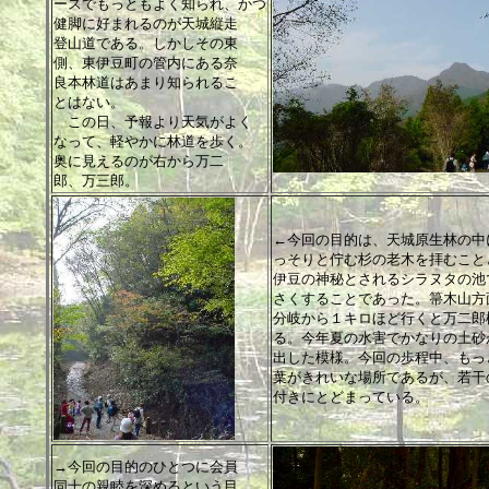
ースでもっともよく知られ、かつ
健脚に好まれるのが天城縦走
登山道である。しかしその東
側、東伊豆町の管内にある奈
良本林道はあまり知られるこ
とはない。
この日、予報より天気がよく
なって、軽やかに林道を歩く。
奥に見えるのが右から万二
郎、万三郎。
←今回の目的は、天城原生林の中
っそりと佇む杉の老木を拝むこと
伊豆の神秘とされるシラヌタの池
さくすることであった。箒木山方
分岐から１キロほど行くと万二郎
る。今年夏の水害でかなりの土砂
出した模様。今回の歩程中、もっ
葉がきれいな場所であるが、若干
付きにとどまっている。
→今回の目的のひとつに会員
同士の親睦を深めるという目