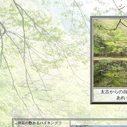
シ
太古からの
あれ
→伊豆の数あるハイキングコ