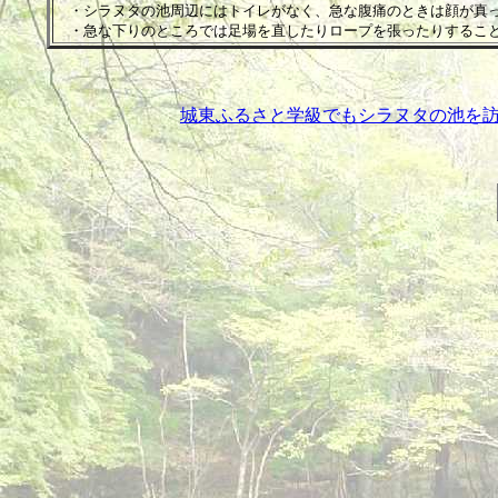
・シラヌタの池周辺にはトイレがなく、急な腹痛のときは顔が真
・急な下りのところでは足場を直したりロープを張ったりするこ
城東ふるさと学級でもシラヌタの池を